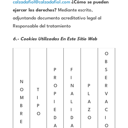
calzadafiol@calzadafiol.com
¿Cómo se pueden
ejercer los derechos?
Mediante escrito,
adjuntando documento acreditativo legal al
Responsable del tratamiento
6.- Cookies Utilizadas En Este Sitio Web
O
B
P
F
S
R
I
E
N
O
N
P
R
O
T
P
A
L
V
M
I
I
L
A
A
B
P
E
I
Z
C
R
O
D
D
O
I
E
A
A
O